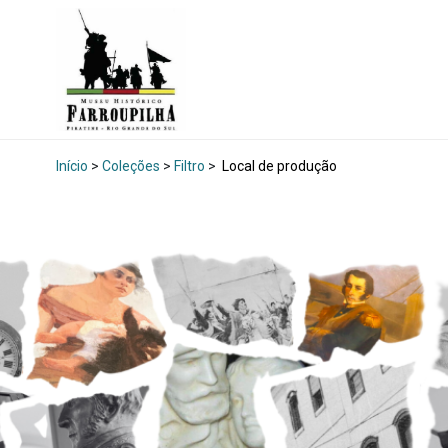
Início
>
Coleções
>
Filtro
>
Local de produção